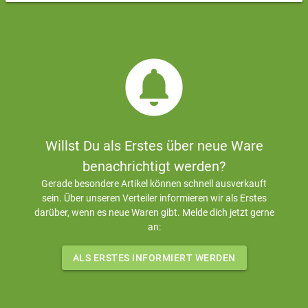
circle_notifications
Willst Du als Erstes über neue Ware
benachrichtigt werden?
Gerade besondere Artikel können schnell ausverkauft
sein. Über unseren Verteiler informieren wir als Erstes
darüber, wenn es neue Waren gibt. Melde dich jetzt gerne
an:
ALS ERSTES INFORMIERT WERDEN