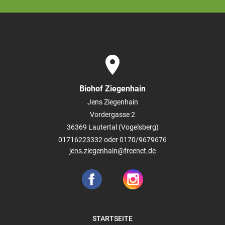
place
Biohof Ziegenhain
Jens Ziegenhain
Vordergasse 2
36369
Lautertal (Vogelsberg)
01716223332 oder 0170/9679676
jens.ziegenhain@freenet.de
STARTSEITE